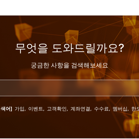
무엇을 도와드릴까요?
궁금한 사항을 검색해보세요
검색어]
가입
,
이벤트
,
고객확인
,
계좌연결
,
수수료
,
멤버십
,
한도